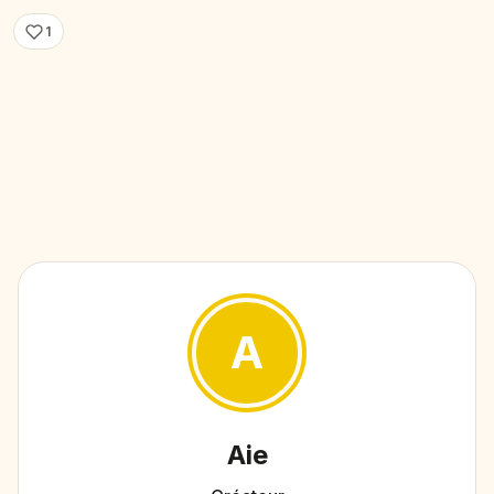
1
A
Aie