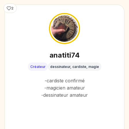
2
anatiti74
Créateur
dessinateur, cardiste, magie
-cardiste confirmé
-magicien amateur
-dessinateur amateur
Sur Annecy, fait du close up
(magie)