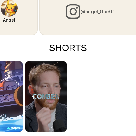
@angel_0ne01
Angel
SHORTS