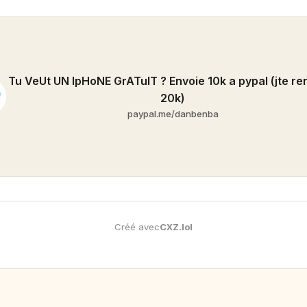
Tu VeUt UN IpHoNE GrATuIT ? Envoie 10k a pypal (jte re
20k)
paypal.me/danbenba
Créé avec
CXZ
.
lol