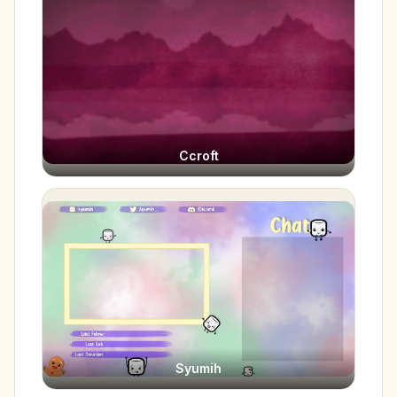
Ccroft
Syumih