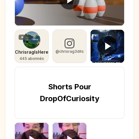
@chrisrag3dits
ChrisragIsHere
445 abonnés
Shorts Pour
DropOfCuriosity