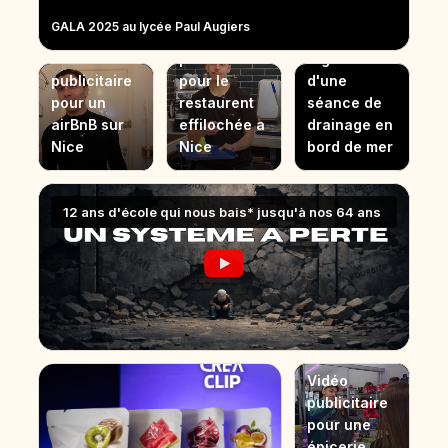
GALA 2025 au lycée Paul Augiers
Vidéo
Vidéo
Vidéo
publicitaire
Highliths
publicitaire
pour le
d'une
pour un
restaurent
séance de
airBnB sur
effilochée a
drainage en
Nice
Nice
bord de mer
12 ans d'école qui nous bais* jusqu'à nos 64 ans
Vidéo
publicitaire
pour une
épicerie