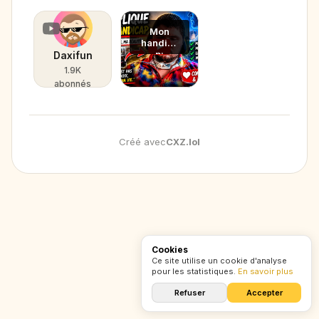
Mon
handica
p:
Daxifun
explicati
1.9K
on
abonnés
Créé avec
CXZ
.
lol
Cookies
Ce site utilise un cookie d'analyse
pour les statistiques.
En savoir plus
Refuser
Accepter