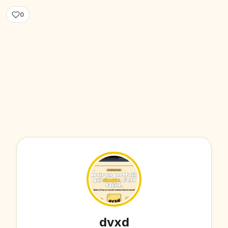
0
dvxd