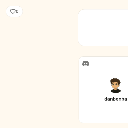
0
danbenba