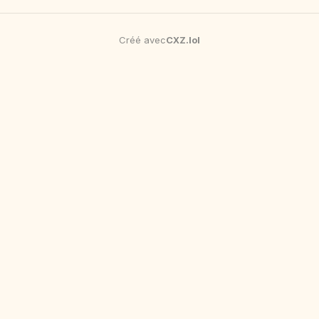
Créé avec
CXZ
.
lol