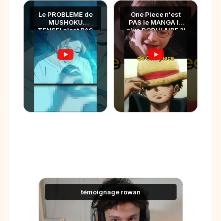
Le PROBLEME de
One Piece n'est
MUSHOKU
PAS le MANGA le
TENSEI n'est PAS
plus POPULAIRE ?!
RUDEUS
Témoignage
témoignage rowan