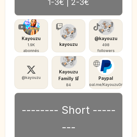
1-3€ | 2-3€
Kayouzu
@kayouzu
kayouzu
1.9K
498
abonnés
followers
Kayouzu
@kayouzu
Paypal
Familly 🛒
paypal.me/KayouzuGraph
84
membres
-------- Short -----
---