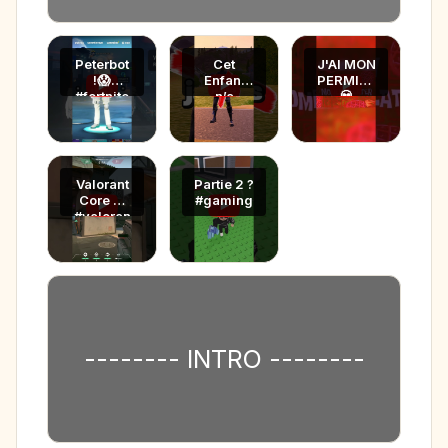
Peterbot
Cet
J'AI MON
!😱
Enfant
PERMIS !
#fortnite
n’a
💀
#gaming
JAMAIS
#humour
#ad
Fait TOP
#ad
#fortnite
1
clips
Valorant
Partie 2 ?
Core 👤
#gaming
#valoran
t #viral
-------- INTRO --------