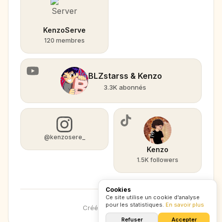
KenzoServe
120 membres
BLZstarss & Kenzo
3.3K abonnés
@kenzosere_
Kenzo
1.5K followers
Cookies
Ce site utilise un cookie d'analyse
pour les statistiques.
En savoir plus
Créé avec
CXZ
.
lol
Refuser
Accepter