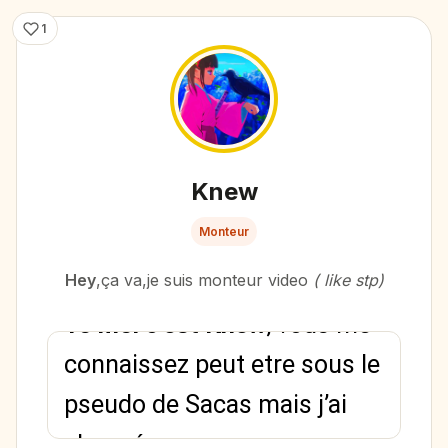
1
Knew
Monteur
Hey
,ça va,je suis monteur video
( like stp)
Yo moi c’est Knew
, vous me
connaissez peut etre sous le
pseudo de Sacas mais j’ai
changé