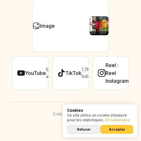
Image
Reel :
6.8K
1.7K
YouTube
TikTok
Reel
abonnés
followers
Instagram
Cookies
Créé avec
CXZ
.
lol
Ce site utilise un cookie d'analyse
pour les statistiques.
En savoir plus
Refuser
Accepter