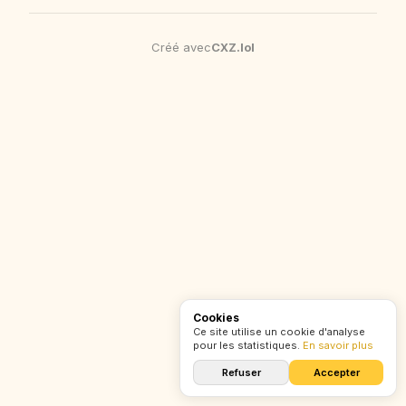
Le pire mensonge
Ce que le FILM ne vous a PAS DIT
ELLE A DORO AVEC EPSTE*N ?! (Tomodachi life
sur la carrière de
2...)
MJ 1 #biopic
Créé avec
CXZ
.
lol
#histoire
Cookies
Ce site utilise un cookie d'analyse
pour les statistiques.
En savoir plus
Refuser
Accepter