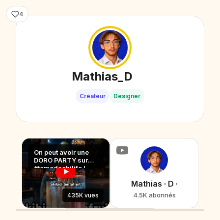
4
Mathias_D
Créateur
Designer
On peut avoir une
DORO PARTY sur
#tomodachilife !
Mathias · D ·
4.5K abonnés
435K vues
149K vues
68K vues
9.9K vues