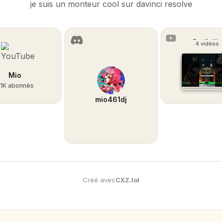
je suis un monteur cool sur davinci resolve
Portfoilio
4 vidéos
Mio
.1K abonnés
mio461dj
Créé avec
CXZ
.
lol