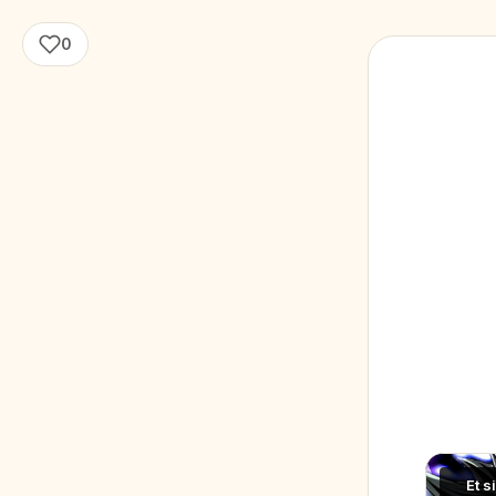
0
Et s