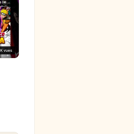
 les
toi
1K vues