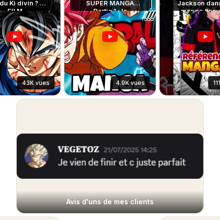
du Ki divin ? LE
SUPER MANGA
Jackson dans
FILM
Partie 1 : le
manga #pour
commencement
d’une nouvelle
histoire
43K vues
4.9K vues
11
Avis d'uns de mes clients