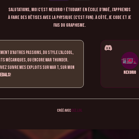
Salutations, moi c’est Nexorio ! Étudiant en école d’ingé, j’apprends
à faire des bêtises avec la physique (c'est fun). À côté, je code et je
fais du graphisme.
lement d'autres passions, du style l'alcool,
rts mécaniques, ou encore War Thunder.
vez suivre mes exploits sur War T, sur mon
Nexorio
edals
!
Créé avec
CXZ
.
lol