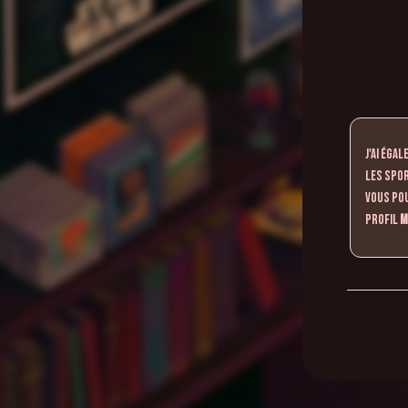
J'ai éga
les spo
Vous pou
profil
M