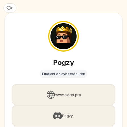
0
Pogzy
Étudiant en cybersécurité
www.cleret.pro
Pogzy_