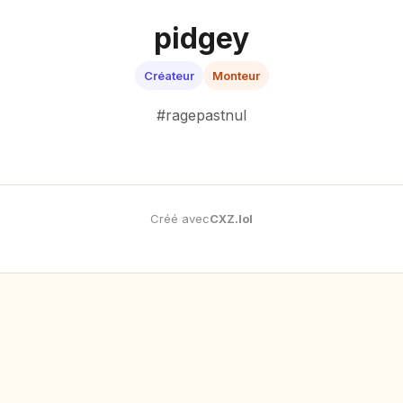
pidgey
Créateur
Monteur
#ragepastnul
Créé avec
CXZ
.
lol