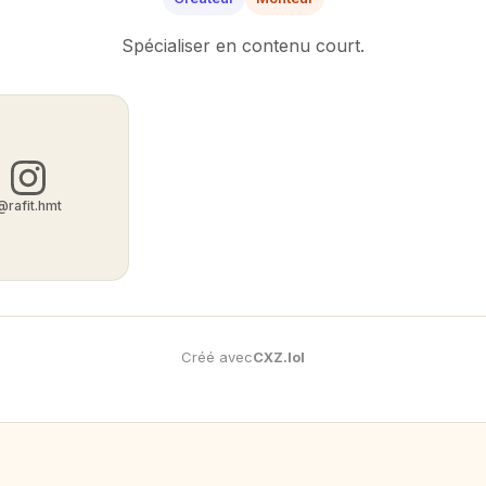
Spécialiser en contenu court.
@rafit.hmt
Créé avec
CXZ
.
lol