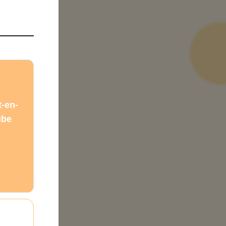
-en-
ube