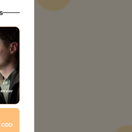
s
Janvier
on CDD