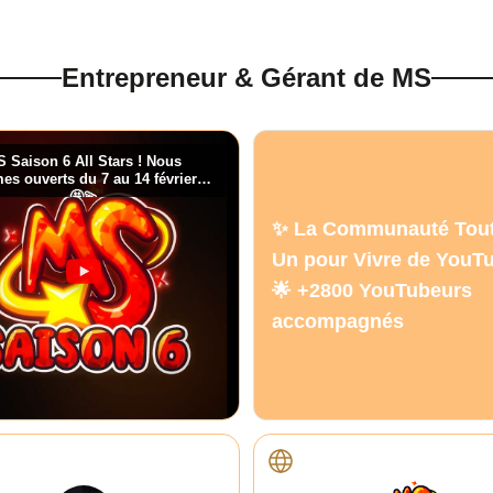
Entrepreneur & Gérant de MS
 Saison 6 All Stars ! Nous
s ouverts du 7 au 14 février !
🤩💫
✨ La Communauté Tout
Un pour Vivre de YouT
🌟 +2800 YouTubeurs
accompagnés