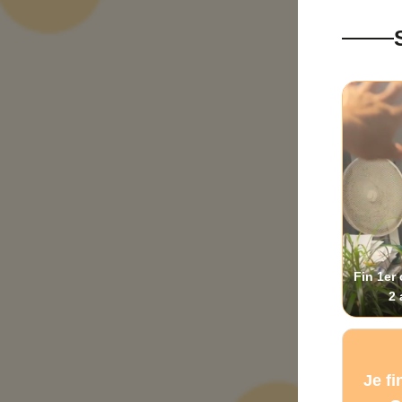
Fin 1er
2 
Je fi