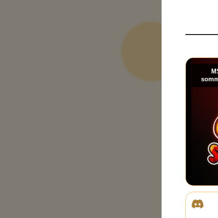
MS
somme