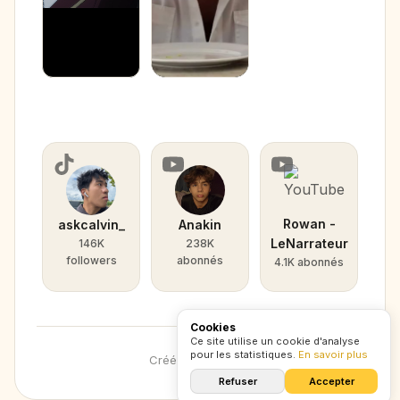
Mon fait confiance
Rowan -
askcalvin_
Anakin
LeNarrateur
146K
238K
followers
abonnés
4.1K abonnés
Cookies
Ce site utilise un cookie d'analyse
pour les statistiques.
En savoir plus
Créé avec
CXZ
.
lol
Refuser
Accepter