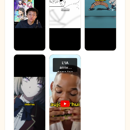
L'IA
arrive
dans les
animés
?! ( ? )