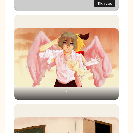
11K vues
1