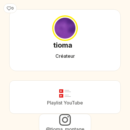
0
tioma
Créateur
Playlist YouTube
@tioma_montage