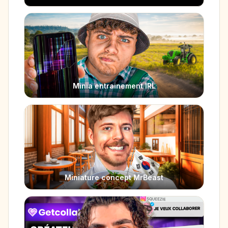
Minia entrainement IRL
Miniature concept MrBeast