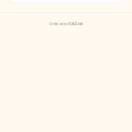
Créé avec
CXZ
.
lol