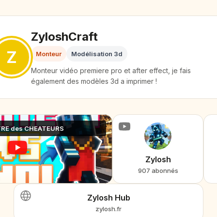
ZyloshCraft
Z
Monteur
Modélisation 3d
Monteur vidéo premiere pro et after effect, je fais
également des modèles 3d a imprimer !
TRE des CHEATEURS
Zylosh
907 abonnés
Zylosh Hub
zylosh.fr