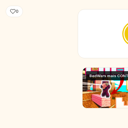
0
BedWars mais CON